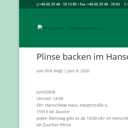
+49 (0) 35 46 - 18 13 80 • Fax: +49 (0) 35 46 - 76 03
Plinse backen im Han
von
Dirk Voigt
|
Juni 8, 2026
Juni
9
2026
Uhrzeit:
14:00
Ort:
Hanschkow Haus, Hauptstraße 6,
15913 Alt Zauche
jeden Dienstag gibt es ab 14:00 Uhr im Hansch
Alt Zaucher Plinse